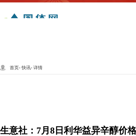
首页
快讯
行业
动态
科技
财经
-
-
首页
快讯
详情
生意社：7月8日利华益异辛醇价